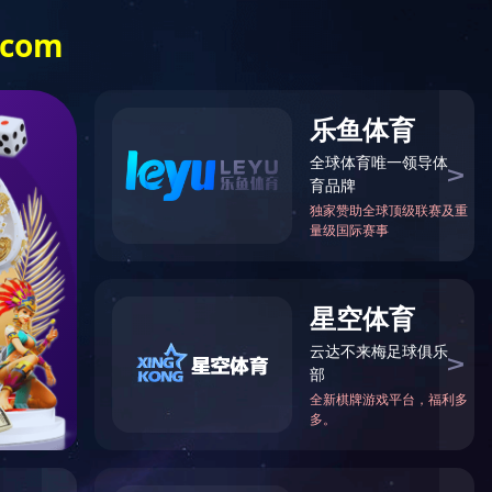
官方注册
|
九游·官方网站
|